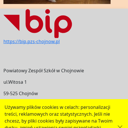
https://bip.pzs-chojnow.pl
Powiatowy Zespół Szkół w Chojnowie
ul.Witosa 1
59-525 Chojnów
Deklaracja Dostępności
Używamy plików cookies w celach: personalizacji
treści, reklamowych oraz statystycznych. Jeśli nie
Polityka cookies
chcesz, by pliki cookies były zapisywane na Twoim
dysku, zmień ustawienia swojej przeglądarki
serwis przygotowany przez
MEDIART
(w
CMS
) ©