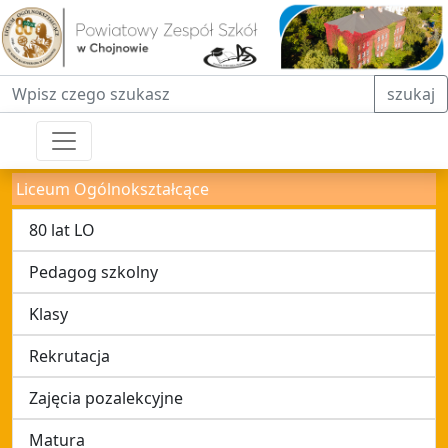
Fraza do wyszukiwania
szukaj
Liceum Ogólnokształcące
80 lat LO
Pedagog szkolny
Klasy
Rekrutacja
Zajęcia pozalekcyjne
Matura