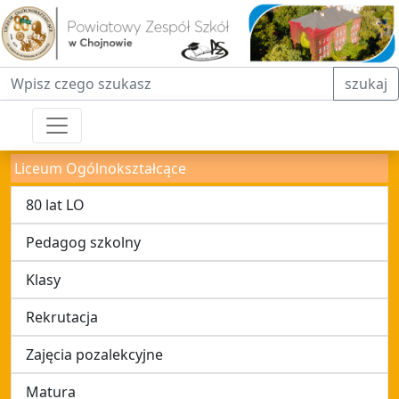
Fraza do wyszukiwania
szukaj
Liceum Ogólnokształcące
80 lat LO
Pedagog szkolny
Klasy
Rekrutacja
Zajęcia pozalekcyjne
Matura