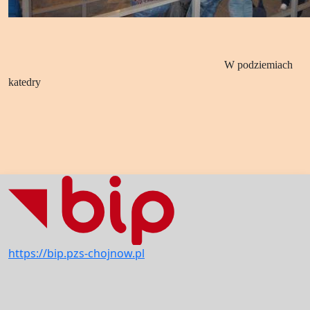
W podziemiach
katedry
https://bip.pzs-chojnow.pl