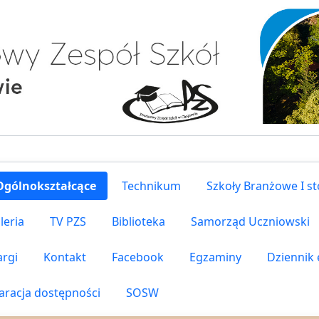
Ogólnokształcące
Technikum
Szkoły Branżowe I s
leria
TV PZS
Biblioteka
Samorząd Uczniowski
argi
Kontakt
Facebook
Egzaminy
Dziennik 
aracja dostępności
SOSW