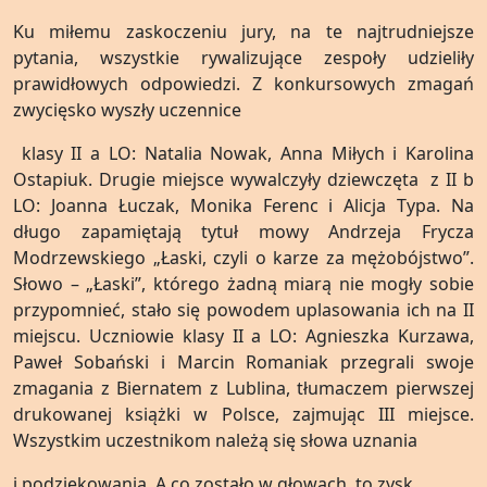
Ku miłemu zaskoczeniu jury, na te najtrudniejsze
pytania, wszystkie rywalizujące zespoły udzieliły
prawidłowych odpowiedzi. Z konkursowych zmagań
zwycięsko wyszły uczennice
klasy II a LO: Natalia Nowak, Anna Miłych i Karolina
Ostapiuk. Drugie miejsce wywalczyły dziewczęta z II b
LO: Joanna Łuczak, Monika Ferenc i Alicja Typa. Na
długo zapamiętają tytuł mowy Andrzeja Frycza
Modrzewskiego „Łaski, czyli o karze za mężobójstwo”.
Słowo – „Łaski”, którego żadną miarą nie mogły sobie
przypomnieć, stało się powodem uplasowania ich na II
miejscu. Uczniowie klasy II a LO: Agnieszka Kurzawa,
Paweł Sobański i Marcin Romaniak przegrali swoje
zmagania z Biernatem z Lublina, tłumaczem pierwszej
drukowanej książki w Polsce, zajmując III miejsce.
Wszystkim uczestnikom należą się słowa uznania
i podziękowania. A co zostało w głowach, to zysk.