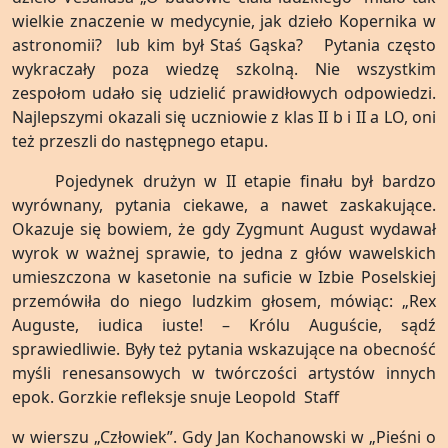
wielkie znaczenie w medycynie, jak dzieło Kopernika w
astronomii? lub kim był Staś Gąska? Pytania często
wykraczały poza wiedzę szkolną. Nie wszystkim
zespołom udało się udzielić prawidłowych odpowiedzi.
Najlepszymi okazali się uczniowie z klas II b i II a LO, oni
też przeszli do następnego etapu.
Pojedynek drużyn w II etapie finału był bardzo
wyrównany, pytania ciekawe, a nawet zaskakujące.
Okazuje się bowiem, że gdy Zygmunt August wydawał
wyrok w ważnej sprawie, to jedna z głów wawelskich
umieszczona w kasetonie na suficie w Izbie Poselskiej
przemówiła do niego ludzkim głosem, mówiąc: „Rex
Auguste, iudica iuste! – Królu Auguście, sądź
sprawiedliwie. Były też pytania wskazujące na obecność
myśli renesansowych w twórczości artystów innych
epok. Gorzkie refleksje snuje Leopold Staff
w wierszu „Człowiek”. Gdy Jan Kochanowski w „Pieśni o