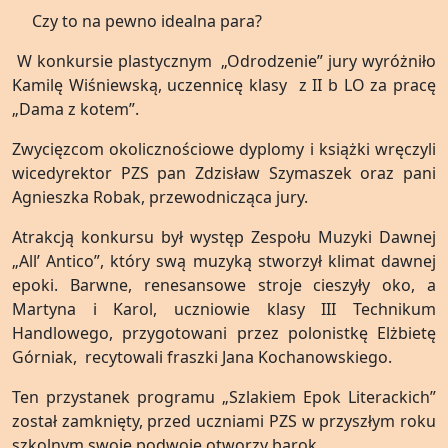
Czy to na pewno idealna para?
W konkursie plastycznym „Odrodzenie” jury wyróżniło
Kamilę Wiśniewską, uczennicę klasy z II b LO za pracę
„Dama z kotem”.
Zwycięzcom okolicznościowe dyplomy i książki wręczyli
wicedyrektor PZS pan Zdzisław Szymaszek oraz pani
Agnieszka Robak, przewodnicząca jury.
Atrakcją konkursu był występ Zespołu Muzyki Dawnej
„All’ Antico”, który swą muzyką stworzył klimat dawnej
epoki. Barwne, renesansowe stroje cieszyły oko, a
Martyna i Karol, uczniowie klasy III Technikum
Handlowego, przygotowani przez polonistkę Elżbietę
Górniak, recytowali fraszki Jana Kochanowskiego.
Ten przystanek programu „Szlakiem Epok Literackich”
został zamknięty, przed uczniami PZS w przyszłym roku
szkolnym swoje podwoje otworzy barok.