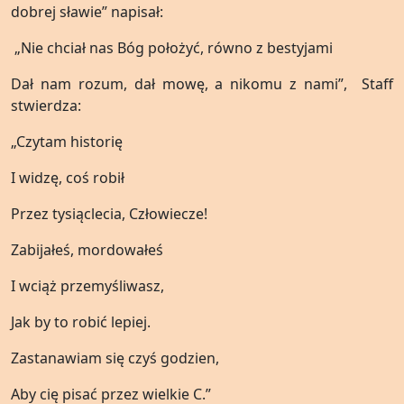
dobrej sławie” napisał:
„Nie chciał nas Bóg położyć, równo z bestyjami
Dał nam rozum, dał mowę, a nikomu z nami”, Staff
stwierdza:
„Czytam historię
I widzę, coś robił
Przez tysiąclecia, Człowiecze!
Zabijałeś, mordowałeś
I wciąż przemyśliwasz,
Jak by to robić lepiej.
Zastanawiam się czyś godzien,
Aby cię pisać przez wielkie C.”