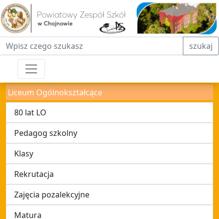
Fraza do wyszukiwania
szukaj
Liceum Ogólnokształcące
80 lat LO
Pedagog szkolny
Klasy
Rekrutacja
Zajęcia pozalekcyjne
Matura