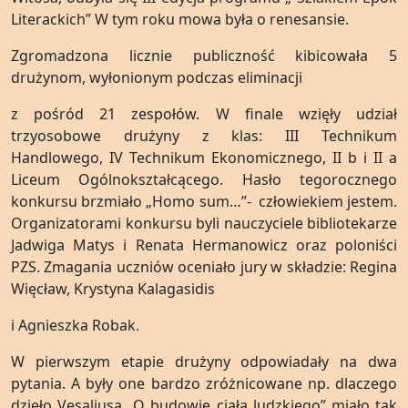
Literackich” W tym roku mowa była o renesansie.
Zgromadzona licznie publiczność kibicowała 5
drużynom, wyłonionym podczas eliminacji
z pośród 21 zespołów. W finale wzięły udział
trzyosobowe drużyny z klas: III Technikum
Handlowego, IV Technikum Ekonomicznego, II b i II a
Liceum Ogólnokształcącego. Hasło tegorocznego
konkursu brzmiało „Homo sum…”- człowiekiem jestem.
Organizatorami konkursu byli nauczyciele bibliotekarze
Jadwiga Matys i Renata Hermanowicz oraz poloniści
PZS. Zmagania uczniów oceniało jury w składzie: Regina
Więcław, Krystyna Kalagasidis
i Agnieszka Robak.
W pierwszym etapie drużyny odpowiadały na dwa
pytania. A były one bardzo zróżnicowane np. dlaczego
dzieło Vesaliusa „O budowie ciała ludzkiego” miało tak