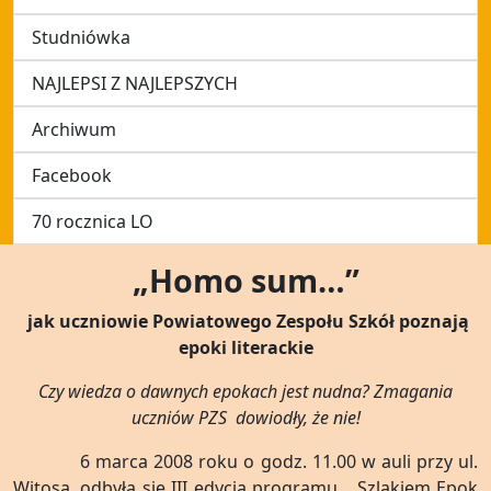
Studniówka
NAJLEPSI Z NAJLEPSZYCH
Archiwum
Facebook
70 rocznica LO
„Homo sum…”
jak uczniowie Powiatowego Zespołu Szkół poznają
epoki literackie
Czy wiedza o dawnych epokach jest nudna? Zmagania
uczniów PZS dowiodły, że nie!
6 marca 2008 roku o godz. 11.00 w auli przy ul.
Witosa, odbyła się III edycja programu „ Szlakiem Epok