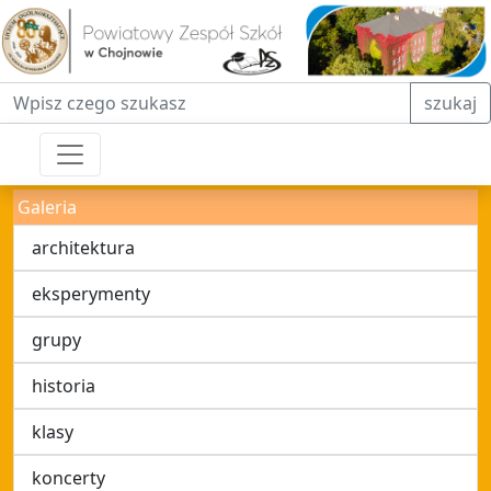
Fraza do wyszukiwania
szukaj
Galeria
architektura
eksperymenty
grupy
historia
klasy
koncerty