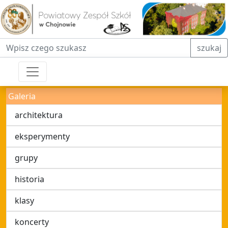
Fraza do wyszukiwania
szukaj
Galeria
architektura
eksperymenty
grupy
historia
klasy
koncerty