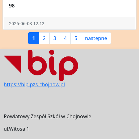
98
2026-06-03 12:12
1
2
3
4
5
następne
https://bip.pzs-chojnow.pl
Powiatowy Zespół Szkół w Chojnowie
ul.Witosa 1