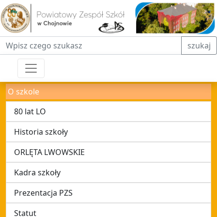
Fraza do wyszukiwania
szukaj
O szkole
80 lat LO
Historia szkoły
ORLĘTA LWOWSKIE
Kadra szkoły
Prezentacja PZS
Statut