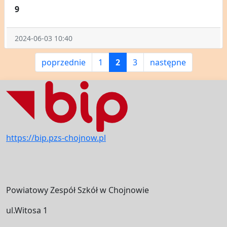
9
2024-06-03 10:40
poprzednie
1
2
3
następne
https://bip.pzs-chojnow.pl
Powiatowy Zespół Szkół w Chojnowie
ul.Witosa 1