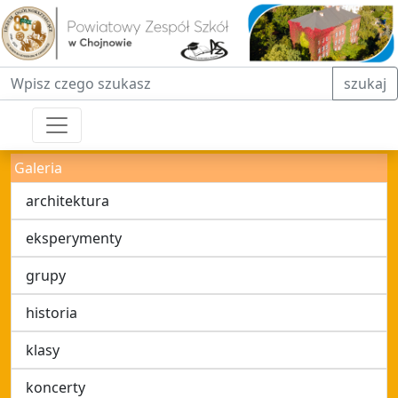
Fraza do wyszukiwania
szukaj
Galeria
architektura
eksperymenty
grupy
historia
klasy
koncerty