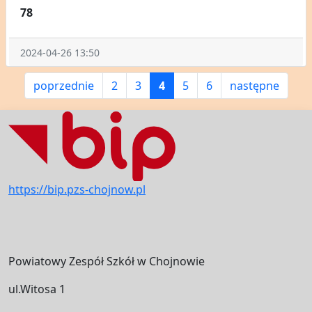
78
2024-04-26 13:50
poprzednie
2
3
4
5
6
następne
https://bip.pzs-chojnow.pl
Powiatowy Zespół Szkół w Chojnowie
ul.Witosa 1