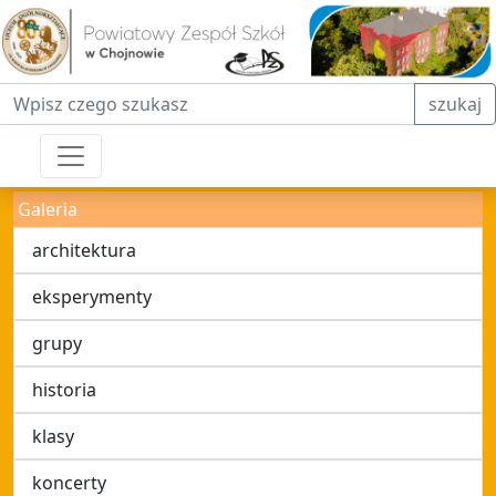
Fraza do wyszukiwania
szukaj
Galeria
architektura
eksperymenty
grupy
historia
klasy
koncerty