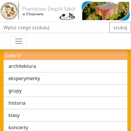
Fraza do wyszukiwania
szukaj
Galeria
architektura
eksperymenty
grupy
historia
klasy
koncerty