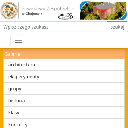
Fraza do wyszukiwania
szukaj
Galeria
architektura
eksperymenty
grupy
historia
klasy
koncerty