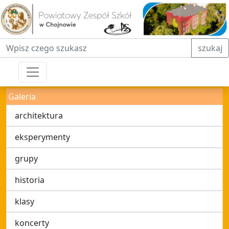
Fraza do wyszukiwania
szukaj
Galeria
architektura
eksperymenty
grupy
historia
klasy
koncerty