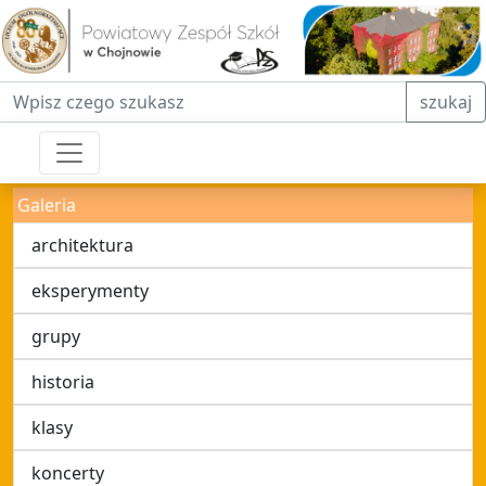
Fraza do wyszukiwania
szukaj
Galeria
architektura
eksperymenty
grupy
historia
klasy
koncerty