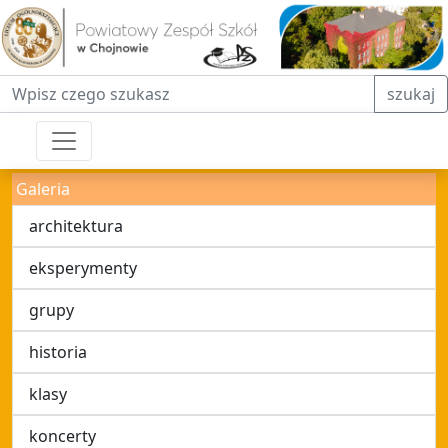
Fraza do wyszukiwania
szukaj
Galeria
architektura
eksperymenty
grupy
historia
klasy
koncerty