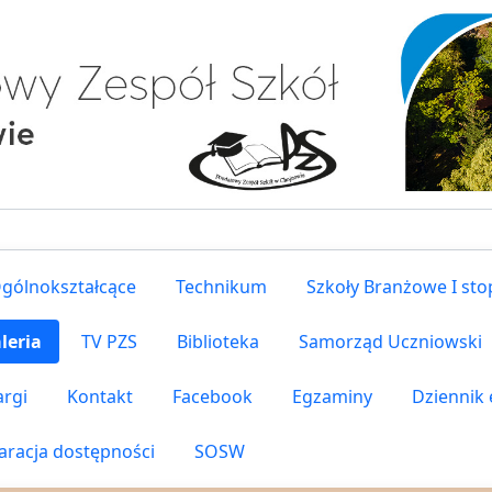
gólnokształcące
Technikum
Szkoły Branżowe I sto
leria
TV PZS
Biblioteka
Samorząd Uczniowski
argi
Kontakt
Facebook
Egzaminy
Dziennik 
aracja dostępności
SOSW