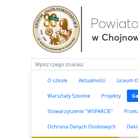
Fraza do wyszukiwania
O szkole
Aktualności
Liceum O
Warsztaty Szkolne
Projekty
Ga
Stowarzyszenie "WSPARCIE"
Przet
Ochrona Danych Osobowych
Dekl