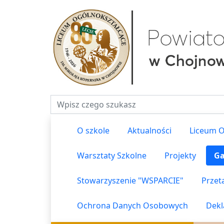
Fraza do wyszukiwania
O szkole
Aktualności
Liceum O
Warsztaty Szkolne
Projekty
Ga
Stowarzyszenie "WSPARCIE"
Przet
Ochrona Danych Osobowych
Dekl