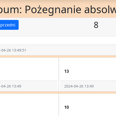
bum: Pożegnanie absol
8
przedni
-04-26 13:49:51
13
-04-26 13:49
2024-04-26 13:49
10