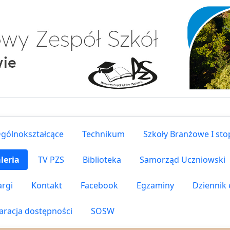
gólnokształcące
Technikum
Szkoły Branżowe I sto
leria
TV PZS
Biblioteka
Samorząd Uczniowski
argi
Kontakt
Facebook
Egzaminy
Dziennik 
aracja dostępności
SOSW