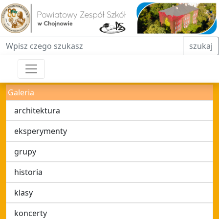
Fraza do wyszukiwania
szukaj
Galeria
architektura
eksperymenty
grupy
historia
klasy
koncerty